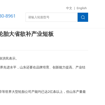
世界杯（美国）
中文
|
English
80-8961
:轮胎大省欲补产业短板
张洪民表示。
世界先进水平，山东还要在品牌培育、创新能力提高、产业结
异等世界大型轮胎公司产能均已达2亿条以上，但山东产量最