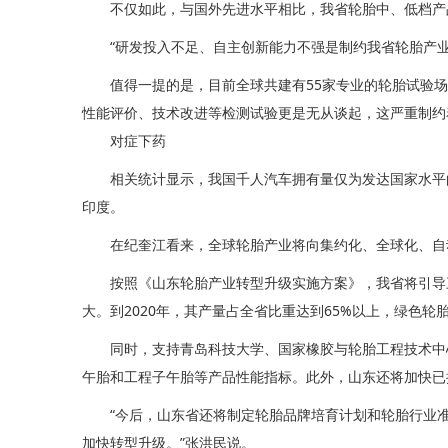
不仅如此，与国外先进水平相比，我省轮胎中、低档产
“研发投入不足、自主创新能力不强是制约我省轮胎产
值得一提的是，目前全球共建有55家专业的轮胎试验
性能评价、技术改进等检测试验更是无从谈起，这严重制约
对症下药
相关统计显示，我国千人汽车拥有量仅为发达国家水平的
印度。
在纪奎江看来，全球轮胎产业将向集约化、全球化、自
按照《山东轮胎产业转型升级实施方案》，我省将引导
大。到2020年，其产量占全省比重达到65%以上，绿色轮
同时，支持青岛科技大学、国家橡胶与轮胎工程技术中
午胎和工程子午胎等产品性能指标。此外，山东还将加快已
“今后，山东省还将制定轮胎品牌培育计划和轮胎行业
加快转型升级。”张洪民说。