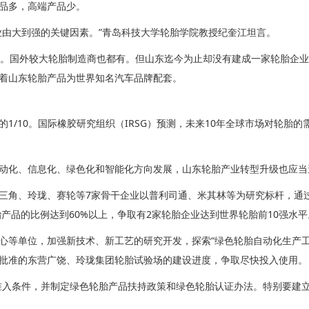
品多，高端产品少。
业由大到强的关键因素。”青岛科技大学轮胎学院教授纪奎江坦言。
场。国外较大轮胎制造商也都有。但山东迄今为止却没有建成一家轮胎企
着山东轮胎产品为世界知名汽车品牌配套。
1/10。国际橡胶研究组织（IRSG）预测，未来10年全球市场对轮胎
动化、信息化、绿色化和智能化方向发展，山东轮胎产业转型升级也应当
三角、玲珑、赛轮等7家骨干企业以普利司通、米其林等为研究标杆，通
胎产品的比例达到60%以上，争取有2家轮胎企业达到世界轮胎前10强水平
心等单位，加强新技术、新工艺的研究开发，探索“绿色轮胎自动化生产工
批准的东营广饶、玲珑集团轮胎试验场的建设进度，争取尽快投入使用。
准入条件，并制定绿色轮胎产品扶持政策和绿色轮胎认证办法。特别要建