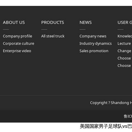
ABOUT US
PRODUCTS
NEWS
USER 
Company profile
All steel truck
Company news
Knowle
Corporate culture
Industry dynamics
Lecture
Enterprise video
Sales promotion
Change 
Choose 
Choose
Copyright ? Shandong Hu
鲁IC
美国国家男子足球队vs